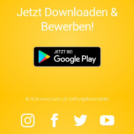
Jetzt Downloaden &
Bewerben!
© 2026 Avory Labs UG (haftungsbeschränkt)
Instagram
Facebook
Twitter
Yo