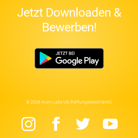
Jetzt Downloaden &
Bewerben!
© 2026 Avory Labs UG (haftungsbeschränkt)
Instagram
Facebook
Twitter
Yo