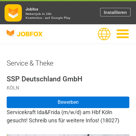
Jobfox
Installieren
Nebenjob in 24h
Kostenlos - auf Google Play
JOBFOX
Sprache
Navigati
Service & Theke
SSP Deutschland GmbH
KÖLN
Bewerben
Servicekraft Ida&Frida (m/w/d) am Hbf Köln
gesucht! Schreib uns für weitere Infos! (18027)