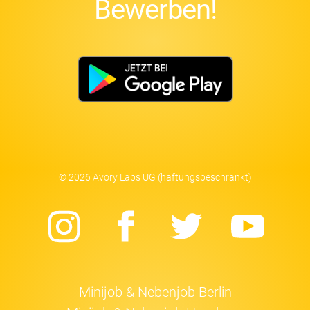
Bewerben!
© 2026 Avory Labs UG (haftungsbeschränkt)
Instagram
Facebook
Twitter
Yo
Minijob & Nebenjob Berlin