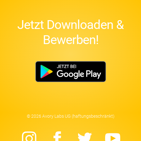
Jetzt Downloaden &
Bewerben!
© 2026 Avory Labs UG (haftungsbeschränkt)
Instagram
Facebook
Twitter
Yo