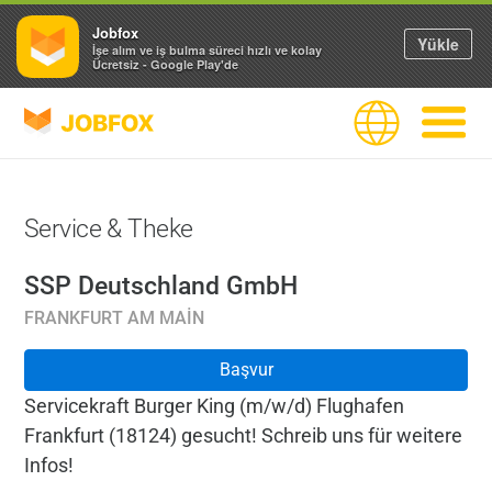
Jobfox
Yükle
İşe alım ve iş bulma süreci hızlı ve kolay
Ücretsiz - Google Play'de
JOBFOX
Dil
Navigas
Service & Theke
SSP Deutschland GmbH
FRANKFURT AM MAIN
Başvur
Servicekraft Burger King (m/w/d) Flughafen
Frankfurt (18124) gesucht! Schreib uns für weitere
Infos!