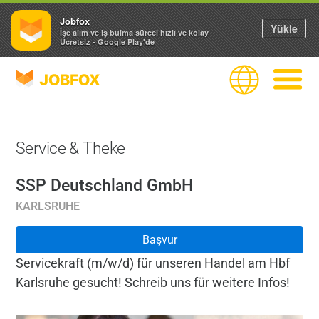
Jobfox
Yükle
İşe alım ve iş bulma süreci hızlı ve kolay
Ücretsiz - Google Play'de
JOBFOX
Dil
Navigas
Service & Theke
SSP Deutschland GmbH
KARLSRUHE
Başvur
Servicekraft (m/w/d) für unseren Handel am Hbf
Karlsruhe gesucht! Schreib uns für weitere Infos!