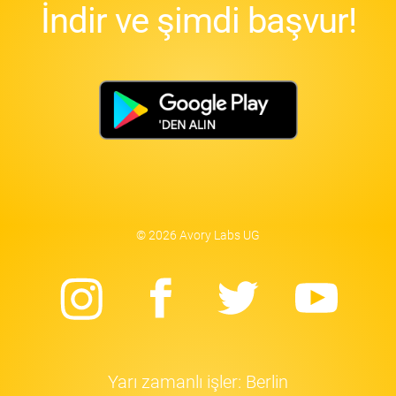
İndir ve şimdi başvur!
© 2026 Avory Labs UG
Instagram
Facebook
Twitter
Yo
Yarı zamanlı işler: Berlin