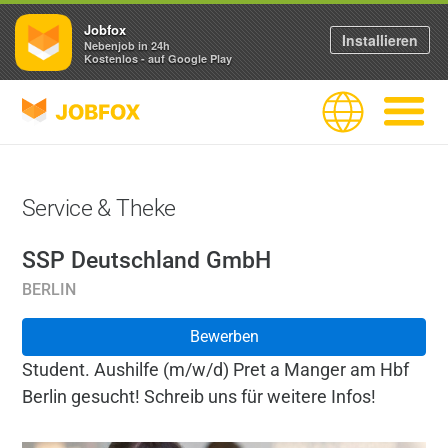
Jobfox
Installieren
Nebenjob in 24h
Kostenlos - auf Google Play
JOBFOX
Sprache
Navigati
Service & Theke
SSP Deutschland GmbH
BERLIN
Bewerben
Student. Aushilfe (m/w/d) Pret a Manger am Hbf
Berlin gesucht! Schreib uns für weitere Infos!