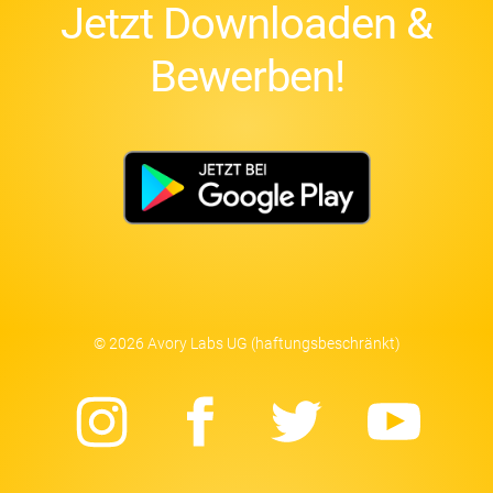
Jetzt Downloaden &
Bewerben!
© 2026 Avory Labs UG (haftungsbeschränkt)
Instagram
Facebook
Twitter
Yo