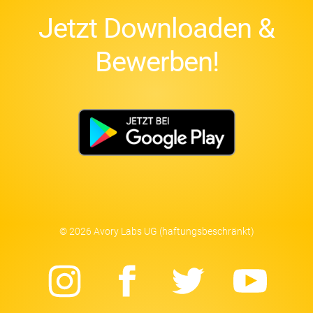
Jetzt Downloaden &
Bewerben!
© 2026 Avory Labs UG (haftungsbeschränkt)
Instagram
Facebook
Twitter
Yo