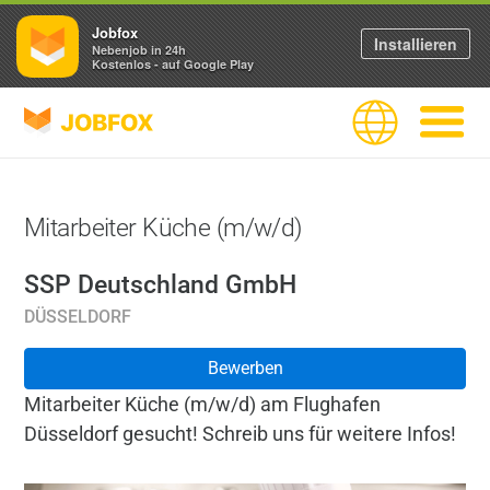
Jobfox
Installieren
Nebenjob in 24h
Kostenlos - auf Google Play
JOBFOX
Sprache
Navigati
Mitarbeiter Küche (m/w/d)
SSP Deutschland GmbH
DÜSSELDORF
Bewerben
Mitarbeiter Küche (m/w/d) am Flughafen
Düsseldorf gesucht! Schreib uns für weitere Infos!