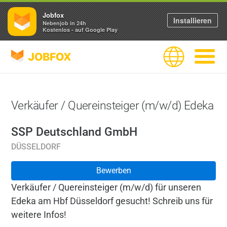
Jobfox
Installieren
Nebenjob in 24h
Kostenlos - auf Google Play
JOBFOX
Sprache
Navigati
Verkäufer / Quereinsteiger (m/w/d) Edeka
SSP Deutschland GmbH
DÜSSELDORF
Bewerben
Verkäufer / Quereinsteiger (m/w/d) für unseren
Edeka am Hbf Düsseldorf gesucht! Schreib uns für
weitere Infos!