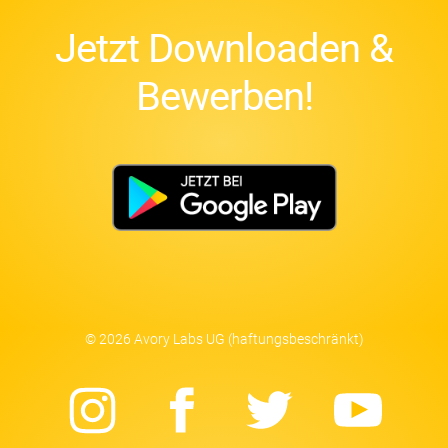
Jetzt Downloaden &
Bewerben!
© 2026 Avory Labs UG (haftungsbeschränkt)
Instagram
Facebook
Twitter
Yo