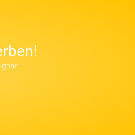
rben!
ügbar: