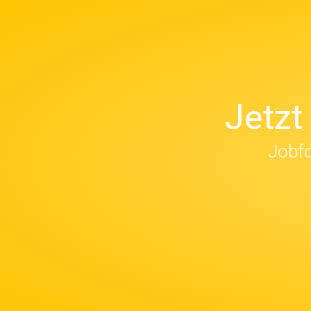
Jetz
Jobfo