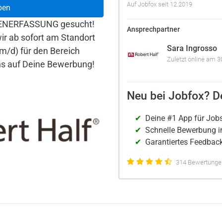
Auf Jobfox seit 12.2019
ben
TENERFASSUNG gesucht!
Ansprechpartner
r ab sofort am Standort
Sara Ingrosso
m/d) für den Bereich
Zuletzt online am 3
ns auf Deine Bewerbung!
Neu bei Jobfox? De
Deine #1 App für Job
Schnelle Bewerbung i
Garantiertes Feedback
314 Bewertungen