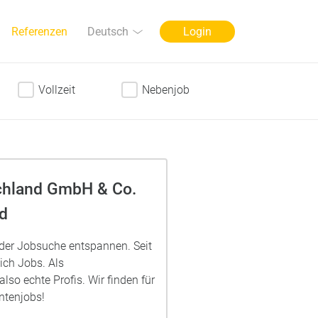
Sprache
Deutsch
Referenzen
Login
Vollzeit
Nebenjob
chland GmbH & Co.
d
 der Jobsuche entspannen. Seit
eich Jobs. Als
also echte Profis. Wir finden für
ntenjobs!