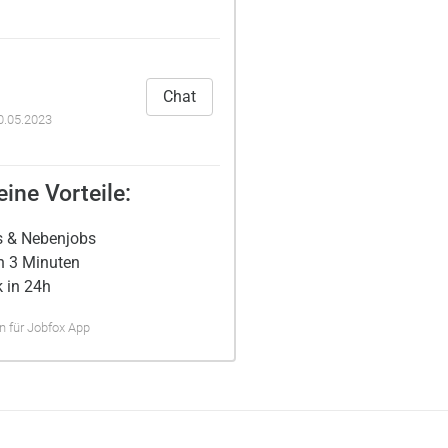
Chat
0.05.2023
ine Vorteile:
s & Nebenjobs
n 3 Minuten
 in 24h
 für Jobfox App