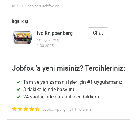
09.2019 'dan beri Jobfox' de
İlgili kişi
Chat
Ivo Knippenberg
Son çevrimiçi :
1.03.2025
Jobfox 'a yeni misiniz? Tercihleriniz:
Tam ve yarı zamanlı işler için #1 uygulamanız
3 dakika içinde başvuru
24 saat içinde garantili geri bildirim
Jobfox App için 314 Yorumlar