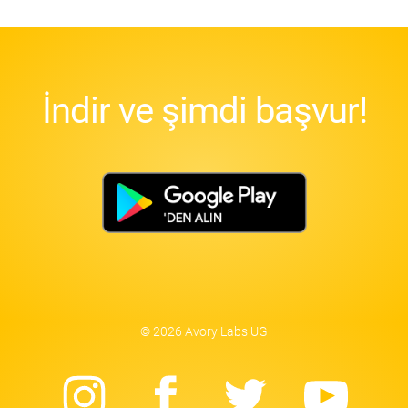
İndir ve şimdi başvur!
© 2026 Avory Labs UG
Instagram
Facebook
Twitter
Yo