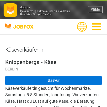
Jobfox
Yükle
İşe alım ve iş bulma süreci hızlı ve kolay
Ücretsiz - Google Play'de
JOBFOX
Dil
Navigas
Käseverkäufer:in
Knippenbergs - Käse
BERLIN
Başvur
Käseverkäufer:in gesucht für Wochenmärkte,
Samstags, 5-8 Stunden, langfristig. Wir verkaufen
Käse. Hast du Lust auf gute Käse, die Beratung