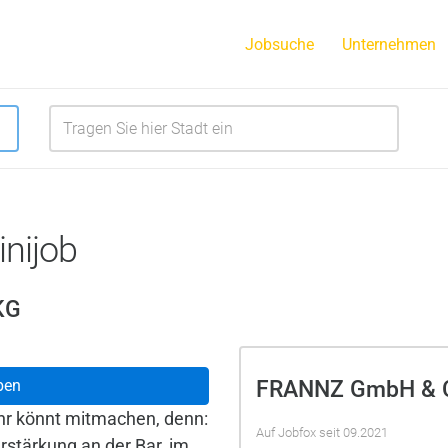
Jobsuche
Unternehmen
inijob
KG
FRANNZ GmbH & 
ben
Ihr könnt mitmachen, denn:
Auf Jobfox seit 09.2021
rstärkung an der Bar, im