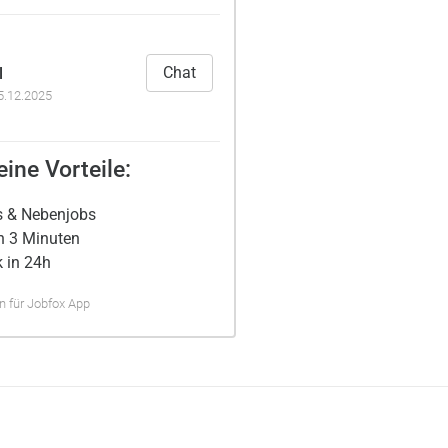
Chat
l
5.12.2025
ine Vorteile:
s & Nebenjobs
n 3 Minuten
 in 24h
 für Jobfox App