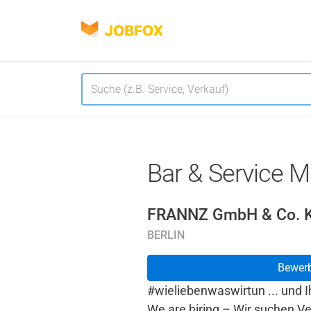
JOBFOX
Navigation
Sprache
Bar & Service M
FRANNZ GmbH & Co. 
BERLIN
Bewer
#wieliebenwaswirtun ... und 
We are hiring – Wir suchen Ve