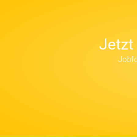
Jetz
Jobfo