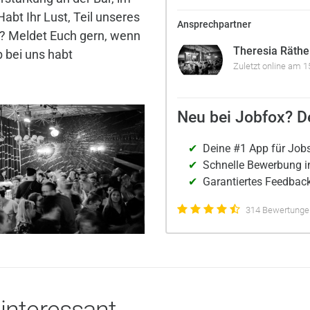
Habt Ihr Lust, Teil unseres
Ansprechpartner
? Meldet Euch gern, wenn
Theresia Räthe
b bei uns habt
Zuletzt online am 1
Neu bei Jobfox? De
Deine #1 App für Job
Schnelle Bewerbung i
Garantiertes Feedback
314 Bewertungen
 interessant