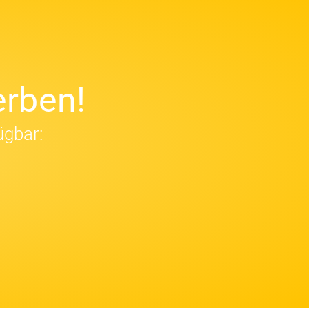
rben!
ügbar: