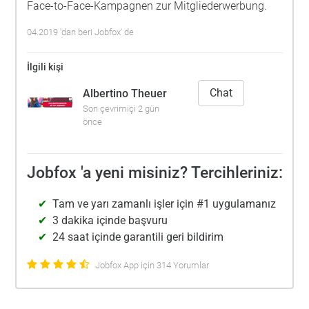
Face-to-Face-Kampagnen zur Mitgliederwerbung.
04.2019 'dan beri Jobfox' de
İlgili kişi
Chat
Albertino Theuer
Son çevrimiçi 2 gün
önce
Jobfox 'a yeni misiniz? Tercihleriniz:
Tam ve yarı zamanlı işler için #1 uygulamanız
3 dakika içinde başvuru
24 saat içinde garantili geri bildirim
Jobfox App için 314 Yorumlar