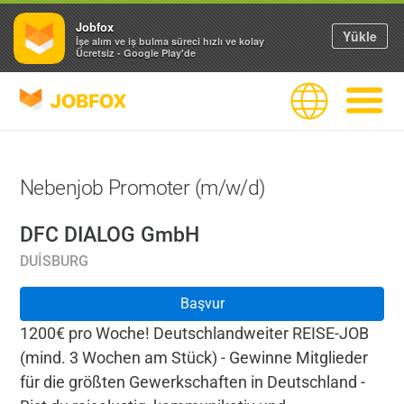
Jobfox
Yükle
İşe alım ve iş bulma süreci hızlı ve kolay
Ücretsiz - Google Play'de
JOBFOX
Dil
Navigas
Nebenjob Promoter (m/w/d)
DFC DIALOG GmbH
DUISBURG
Başvur
1200€ pro Woche! Deutschlandweiter REISE-JOB
(mind. 3 Wochen am Stück) - Gewinne Mitglieder
für die größten Gewerkschaften in Deutschland -