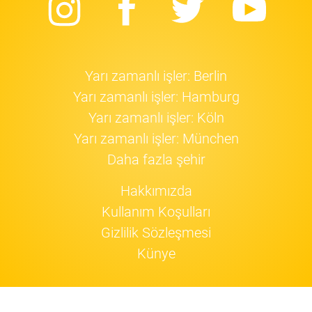
Instagram
Facebook
Twitter
Yo
Yarı zamanlı işler: Berlin
Yarı zamanlı işler: Hamburg
Yarı zamanlı işler: Köln
Yarı zamanlı işler: München
Daha fazla şehir
Hakkımızda
Kullanım Koşulları
Gizlilik Sözleşmesi
Künye
Jobfox
cookie'leri
kullanıyor.
Devam!