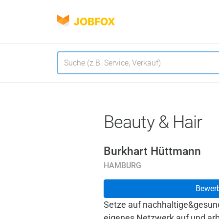
JOBFOX
Navigation
Sprache
Beauty & Hair
Burkhart Hüttmann
HAMBURG
Bewer
Setze auf nachhaltige&gesun
eigenes Netzwerk auf und arbe