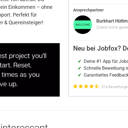
 dein Einkommen – ohne
Ansprechpartner
port. Perfekt für
Burkhart Hütt
r & Quereinsteiger!
Zuletzt online geste
Neu bei Jobfox? De
Deine #1 App für Job
Schnelle Bewerbung i
Garantiertes Feedback
314 Bewertungen
 interessant