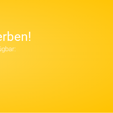
rben!
ügbar: