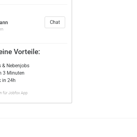
Chat
mann
rn
ine Vorteile:
s & Nebenjobs
n 3 Minuten
 in 24h
 für Jobfox App