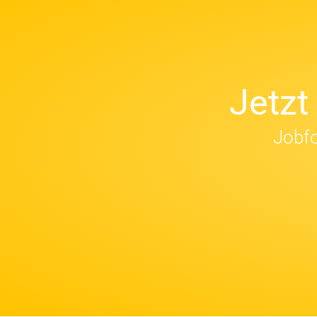
Jetz
Jobfo