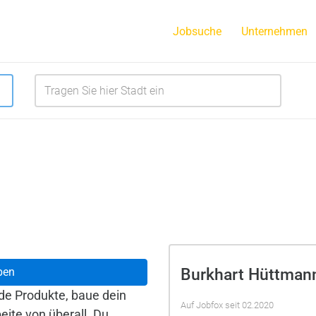
Jobsuche
Unternehmen
Burkhart Hüttman
ben
de Produkte, baue dein
Auf Jobfox seit 02.2020
ite von überall. Du