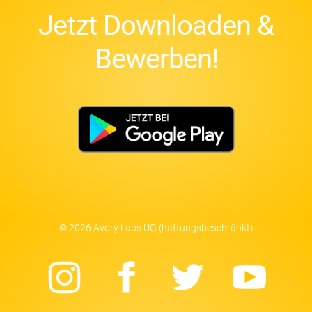
Jetzt Downloaden &
Bewerben!
© 2026 Avory Labs UG (haftungsbeschränkt)
Instagram
Facebook
Twitter
Yo