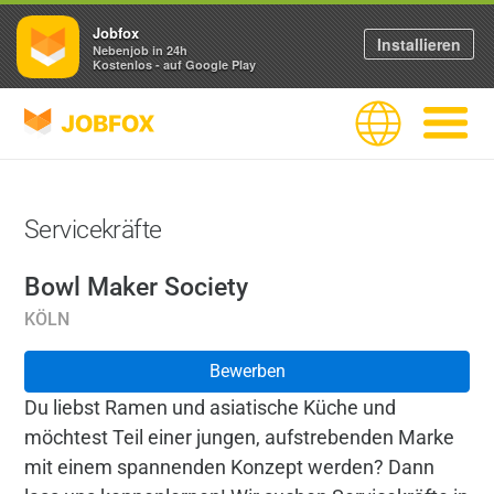
Jobfox
Installieren
Nebenjob in 24h
Kostenlos - auf Google Play
JOBFOX
Sprache
Navigati
Servicekräfte
Bowl Maker Society
KÖLN
Bewerben
Du liebst Ramen und asiatische Küche und
möchtest Teil einer jungen, aufstrebenden Marke
mit einem spannenden Konzept werden? Dann