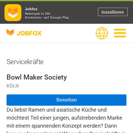
Jobfox
Installieren
Nebenjob in 24h
Kostenlos - auf Google Play
JOBFOX
Sprache
Navigati
Servicekräfte
Bowl Maker Society
KÖLN
Bewerben
Du liebst Ramen und asiatische Küche und
möchtest Teil einer jungen, aufstrebenden Marke
mit einem spannenden Konzept werden? Dann