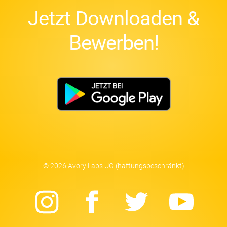
Jetzt Downloaden &
Bewerben!
© 2026 Avory Labs UG (haftungsbeschränkt)
Instagram
Facebook
Twitter
Yo