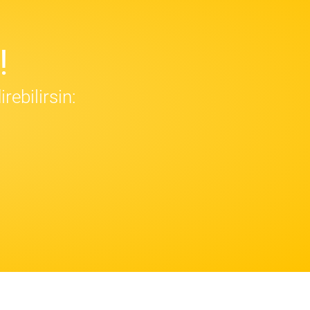
!
ebilirsin: