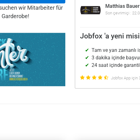
Matthias Bauer
uchen wir Mitarbeiter für
Son çevrimiçi : 22.
 Garderobe!
Jobfox 'a yeni misi
Tam ve yarı zamanlı i
3 dakika içinde başvu
24 saat içinde garantil
Jobfox App için