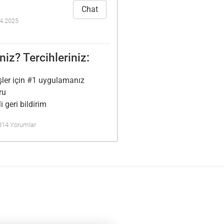
Chat
04.2025
niz? Tercihleriniz:
şler için #1 uygulamanız
ru
i geri bildirim
 314 Yorumlar