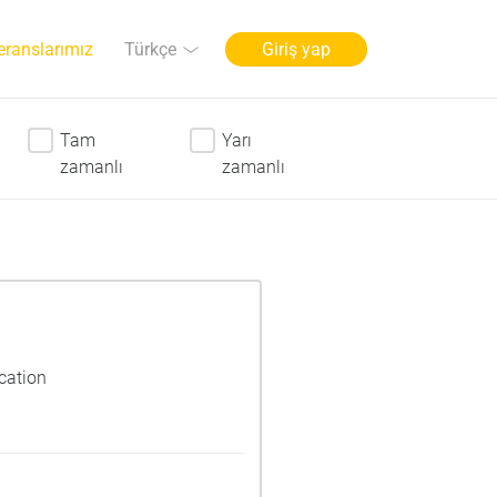
Dil
Türkçe
eranslarımız
Giriş yap
Tam
Yarı
zamanlı
zamanlı
cation