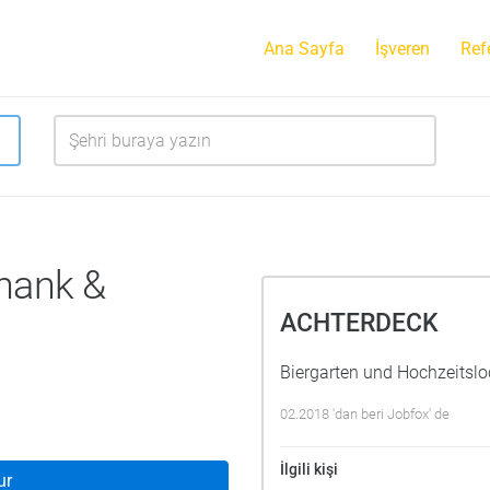
Ana Sayfa
İşveren
Ref
hank &
ACHTERDECK
Biergarten und Hochzeitslo
02.2018 'dan beri Jobfox' de
İlgili kişi
ur