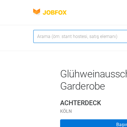
JOBFOX
Navigasyon
Dil
Glühweinaussc
Garderobe
ACHTERDECK
KÖLN
Başv