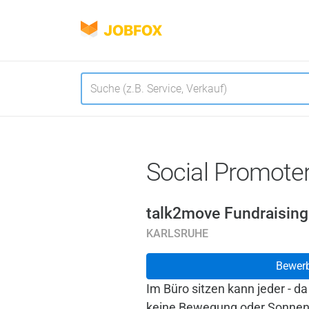
JOBFOX
Navigation
Sprache
Social Promote
talk2move Fundraisin
KARLSRUHE
Bewer
Im Büro sitzen kann jeder - d
keine Bewegung oder Sonnens