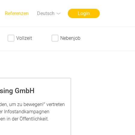
Sprache
Deutsch
Referenzen
Login
Vollzeit
Nebenjob
ising GmbH
n, um zu bewegen!" vertreten
er Infostandkampagnen
n in der Öffentlichkeit.