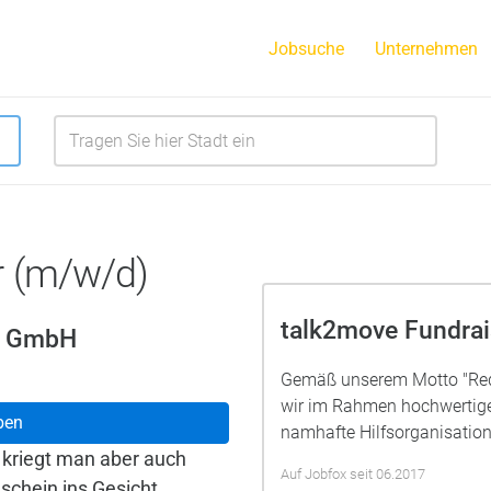
Jobsuche
Unternehmen
r (m/w/d)
talk2move Fundra
g GmbH
Gemäß unserem Motto "Rede
wir im Rahmen hochwertig
ben
namhafte Hilfsorganisatione
a kriegt man aber auch
Auf Jobfox seit 06.2017
chein ins Gesicht.