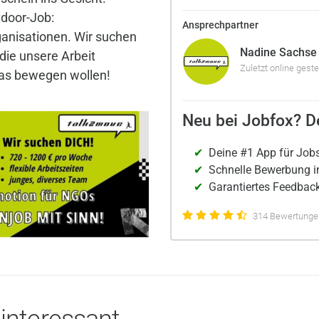
tdoor-Job:
Ansprechpartner
anisationen. Wir suchen
Nadine Sachse
ie unsere Arbeit
Zuletzt online geste
was bewegen wollen!
Neu bei Jobfox? De
Deine #1 App für Job
Schnelle Bewerbung i
Garantiertes Feedback
314 Bewertungen
 interessant