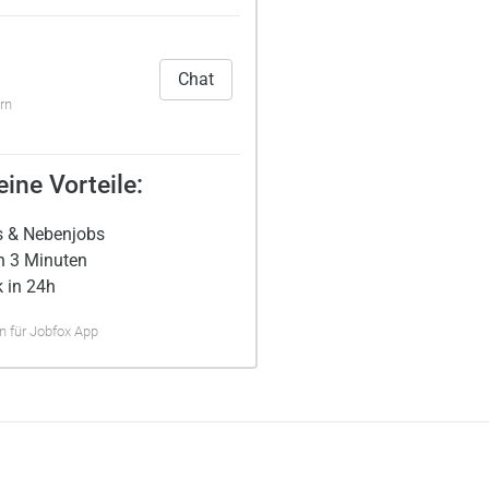
Chat
rn
ine Vorteile:
s & Nebenjobs
n 3 Minuten
 in 24h
 für Jobfox App