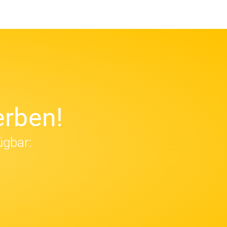
rben!
ügbar: