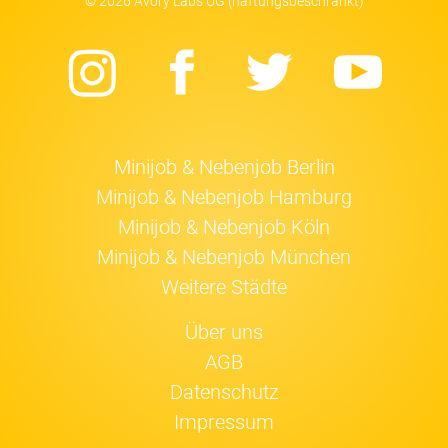
© 2026 Avory Labs UG (haftungsbeschränkt)
Instagram
Facebook
Twitter
Yo
Minijob & Nebenjob Berlin
Minijob & Nebenjob Hamburg
Minijob & Nebenjob Köln
Minijob & Nebenjob München
Weitere Städte
Über uns
AGB
Datenschutz
Impressum