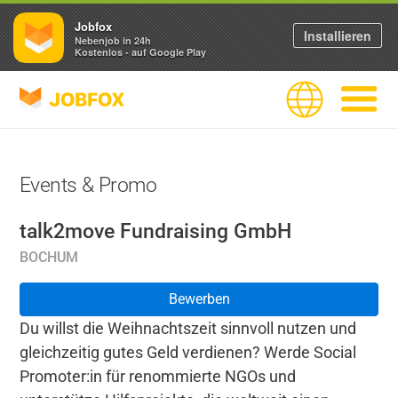
Jobfox
Installieren
Nebenjob in 24h
Kostenlos - auf Google Play
JOBFOX
Sprache
Navigati
Events & Promo
talk2move Fundraising GmbH
BOCHUM
Bewerben
Du willst die Weihnachtszeit sinnvoll nutzen und
gleichzeitig gutes Geld verdienen? Werde Social
Promoter:in für renommierte NGOs und