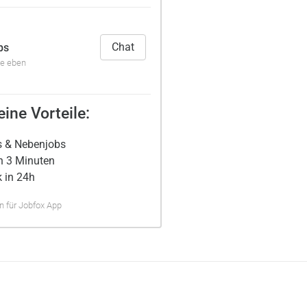
Chat
bs
de eben
ine Vorteile:
s & Nebenjobs
n 3 Minuten
 in 24h
 für Jobfox App