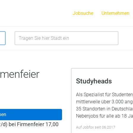
Jobsuche
Unternehmen
rmenfeier
Studyheads
Als Spezialist für Studente
mittlerweile über 3.000 a
35 Standorten in Deutschla
ben
Nebenjobs für alle ab 18 Ja
/d) bei Firmenfeier 17,00
Auf Jobfox seit 06.2017