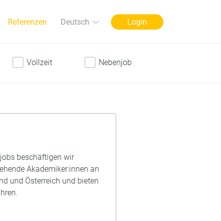
Sprache
Deutsch
Referenzen
Login
Vollzeit
Nebenjob
njobs beschäftigen wir
ngehende Akademiker:innen an
nd und Österreich und bieten
hren.