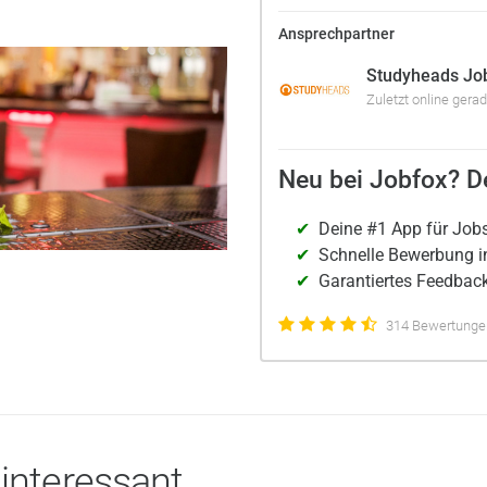
Ansprechpartner
Studyheads Jo
Zuletzt online gera
Neu bei Jobfox? De
Deine #1 App für Job
Schnelle Bewerbung i
Garantiertes Feedback
314 Bewertungen
 interessant