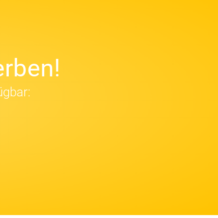
rben!
ügbar: