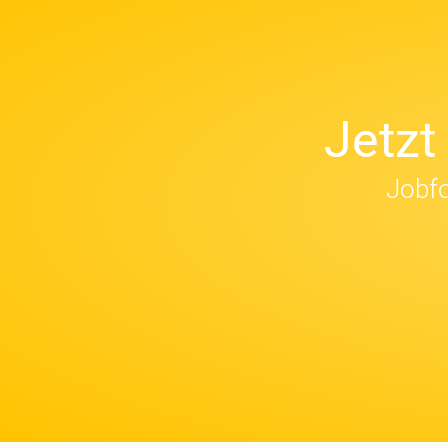
Jetz
Jobfo