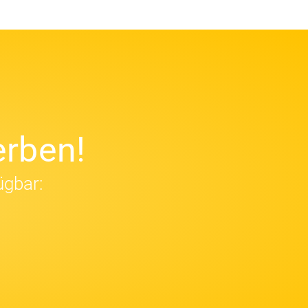
rben!
ügbar: