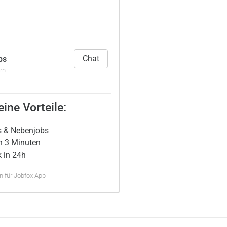
Chat
bs
rn
ine Vorteile:
s & Nebenjobs
n 3 Minuten
 in 24h
 für Jobfox App