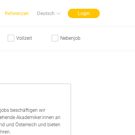
Sprache
Deutsch
Referenzen
Login
Vollzeit
Nebenjob
njobs beschäftigen wir
ngehende Akademiker:innen an
nd und Österreich und bieten
hren.