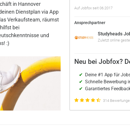
chäft in Hannover
Auf Jobfox seit 06.2017
deinen Dienstplan via App
 das Verkaufsteam, räumst
Ansprechpartner
ilfst bei
Studyheads Jo
utschkenntnisse und
Zuletzt online geste
s! :)
Neu bei Jobfox? De
Deine #1 App für Job
Schnelle Bewerbung i
Garantiertes Feedback
314 Bewertungen