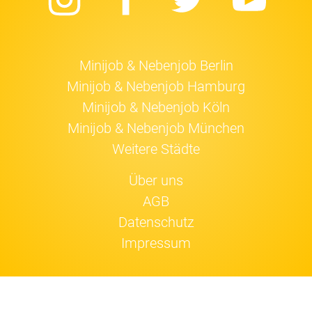
Instagram
Facebook
Twitter
Yo
Minijob & Nebenjob Berlin
Minijob & Nebenjob Hamburg
Minijob & Nebenjob Köln
Minijob & Nebenjob München
Weitere Städte
Über uns
AGB
Datenschutz
Impressum
Jobfox nutzt
Cookies
.
Einverstanden!