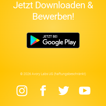
Jetzt Downloaden &
Bewerben!
© 2026 Avory Labs UG (haftungsbeschränkt)
Instagram
Facebook
Twitter
Yo