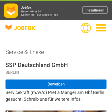
Jobfox
Installieren
Nebenjob in 24h
Kostenlos - auf Google Play
JOBFOX
Sprache
Navigati
Service & Theke
SSP Deutschland GmbH
BERLIN
Bewerben
Servicekraft (m/w/d) Pret a Manger am Hbf Berlin
gesucht! Schreib uns für weitere Infos!