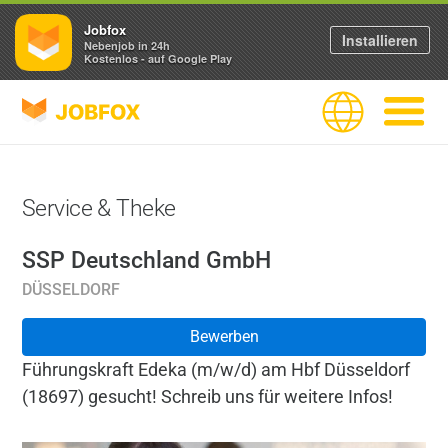
Jobfox
Installieren
Nebenjob in 24h
Kostenlos - auf Google Play
JOBFOX
Sprache
Navigati
Service & Theke
SSP Deutschland GmbH
DÜSSELDORF
Bewerben
Führungskraft Edeka (m/w/d) am Hbf Düsseldorf
(18697) gesucht! Schreib uns für weitere Infos!