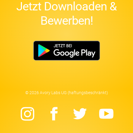
Jetzt Downloaden &
Bewerben!
© 2026 Avory Labs UG (haftungsbeschränkt)
Instagram
Facebook
Twitter
Yo