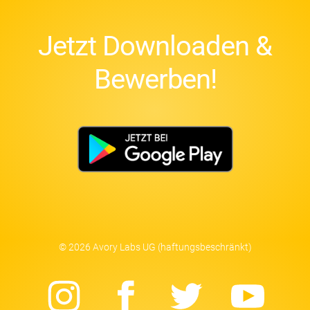
Jetzt Downloaden &
Bewerben!
© 2026 Avory Labs UG (haftungsbeschränkt)
Instagram
Facebook
Twitter
Yo