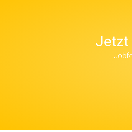
Jetz
Jobfo