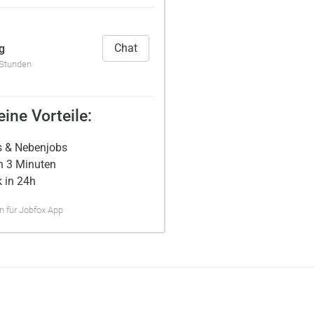
Chat
g
 Stunden
ine Vorteile:
s & Nebenjobs
n 3 Minuten
 in 24h
 für Jobfox App