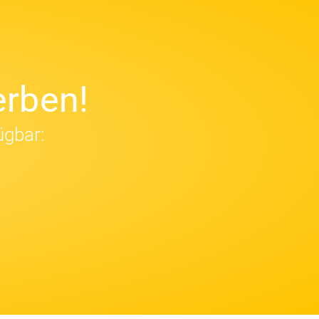
rben!
ügbar: