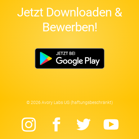
Jetzt Downloaden &
Bewerben!
© 2026 Avory Labs UG (haftungsbeschränkt)
Instagram
Facebook
Twitter
Yo