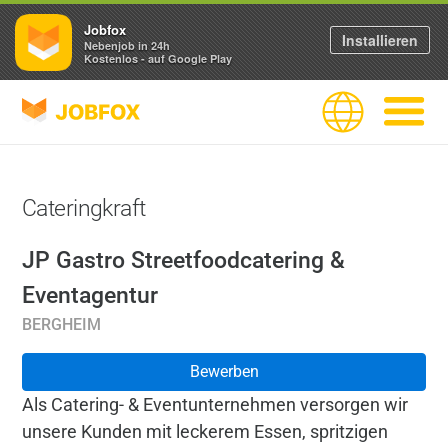
Jobfox
Installieren
Nebenjob in 24h
Kostenlos - auf Google Play
JOBFOX
Sprache
Navigati
Cateringkraft
JP Gastro Streetfoodcatering &
Eventagentur
BERGHEIM
Bewerben
Als Catering- & Eventunternehmen versorgen wir
unsere Kunden mit leckerem Essen, spritzigen