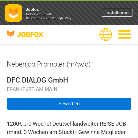
Jobfox
Installieren
Nebenjob in 24h
Kostenlos - auf Google Play
JOBFOX
Sprache
Navigati
Nebenjob Promoter (m/w/d)
DFC DIALOG GmbH
FRANKFURT AM MAIN
Bewerben
1200€ pro Woche! Deutschlandweiter REISE-JOB
(mind. 3 Wochen am Stück) - Gewinne Mitglieder