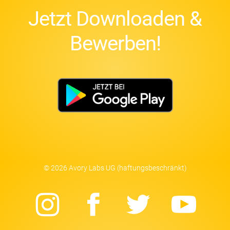
Jetzt Downloaden &
Bewerben!
© 2026 Avory Labs UG (haftungsbeschränkt)
Instagram
Facebook
Twitter
Yo