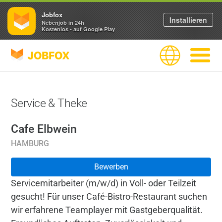
Jobfox
Installieren
Nebenjob in 24h
Kostenlos - auf Google Play
JOBFOX
Sprache
Navigati
Service & Theke
Cafe Elbwein
HAMBURG
Bewerben
Servicemitarbeiter (m/w/d) in Voll- oder Teilzeit
gesucht! Für unser Café-Bistro-Restaurant suchen
wir erfahrene Teamplayer mit Gastgeberqualität.