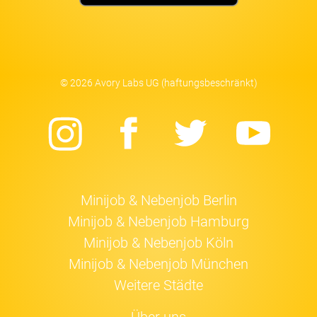
© 2026 Avory Labs UG (haftungsbeschränkt)
Instagram
Facebook
Twitter
Yo
Minijob & Nebenjob Berlin
Minijob & Nebenjob Hamburg
Minijob & Nebenjob Köln
Minijob & Nebenjob München
Weitere Städte
Über uns