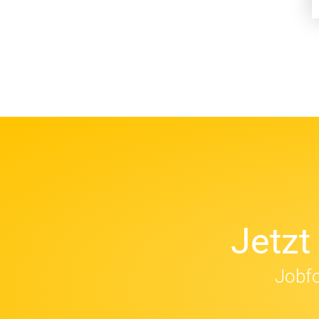
Jetz
Jobfo