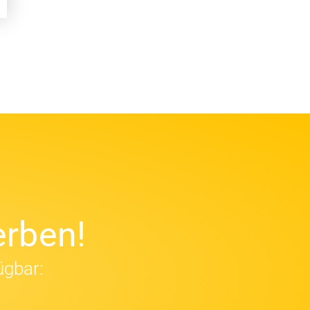
rben!
ügbar: