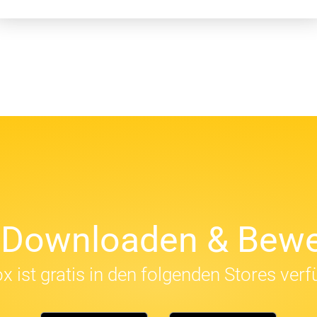
t Downloaden & Bewe
x ist gratis in den folgenden Stores verf