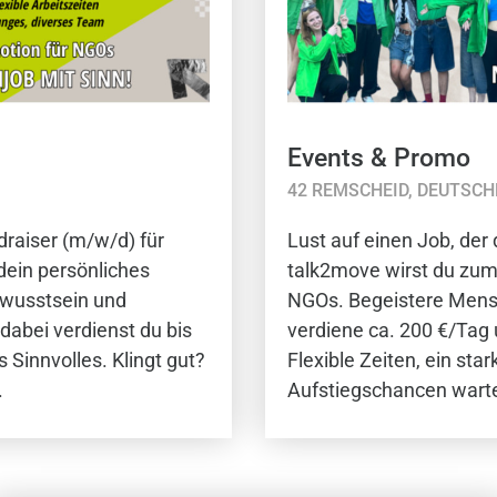
Events & Promo
42 REMSCHEID, DEUTSC
raiser (m/w/d) für
Lust auf einen Job, der 
dein persönliches
talk2move wirst du zum
bewusstsein und
NGOs. Begeistere Mens
abei verdienst du bis
verdiene ca. 200 €/Tag 
Sinnvolles. Klingt gut?
Flexible Zeiten, ein st
.
Aufstiegschancen warte